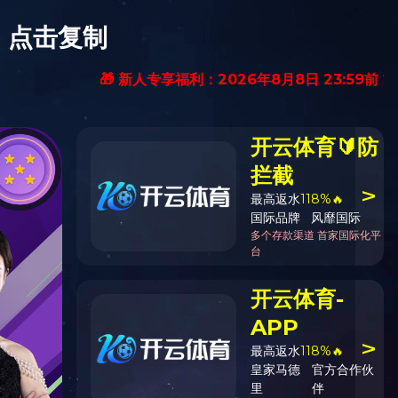
客户热线：010-62161407
贤纳士
合作伙伴
米兰MILAN(中国)