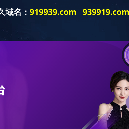
业务
经典案例
资讯中心
招