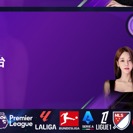
政部预算评审中心预算评审任务协作机构遴选
2021-03-25
机构遴选项目”第十四包
-
工程维修修缮项目。
等级证书
返回列表页
下一个案例：
案例
资讯中心
招贤纳士