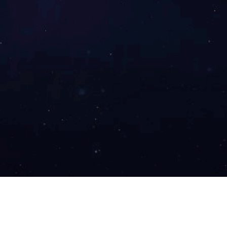
公用
行业新闻
人才理念
化工
工程
.
鱼网页版登录入口
|
华体会官方网站
|
九游体育
|
半岛平台网站登
鱼网页版登录入口
|
华体会官方网站
|
九游体育
|
半岛平台网站登