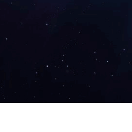
组织架构
招标代理
市政
资质荣誉
工程监理
石油
会计服务
民航
更多..
Copyright © 2018 米兰体育
京ICP备2021003280号
开元官方网页版_开元kaiyuan（中国）
|
九游在线登录官网
|
乐
国）官方网站
|
开元官方网页版_开元kaiyuan（中国）
|
九游在线登录官网
|
乐
国）官方网站
|