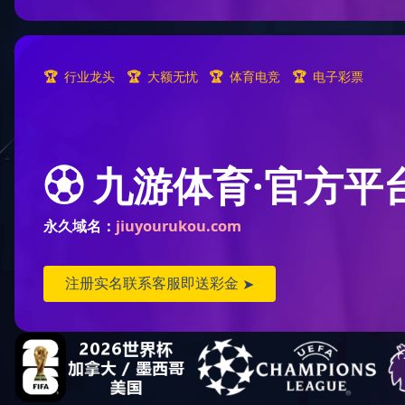
住建部发布国家标准《
住房和城乡建设部日前发布公告，批准《建筑与市政
强制性工程建设规范，全部条文必须严格执行。现行
《规范》提出，工程项目施工应建立项目质量管理
标准化文件。工程项目各方的工程建设合同，应明确
单位审批后执行。施工中不得任意压缩工期。工程质
并应按规定程序审批。未实行监理的项目，建设单位
能工人配备方案，其中中级工及以上占比应符合项目
保留培训记录，应对人员教育培训情况实行动态管理