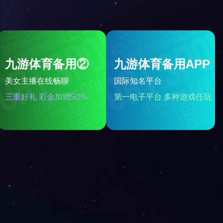
标投标法规制度进一步规范招标投标主体行为的若干意见》解读
米兰milan(中国)
电话 :
010－62161407