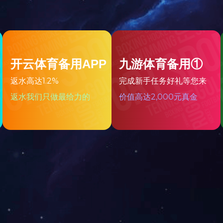
下一个案例：
树立行业指导蓝本 助推高质量发展——《关于严格执行招
返回列表页
案例
资讯中心
招贤纳士
ilan(中国)
公司新闻
招聘职位